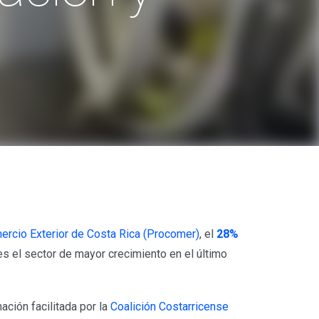
rcio Exterior de Costa Rica (Procomer)
, el
28%
es el sector de mayor crecimiento en el último
ación facilitada por la
Coalición Costarricense