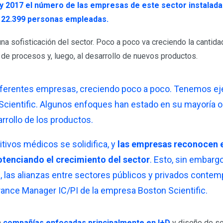
y 2017 el número de las empresas de este sector instaladas
 a 22.399 personas empleadas.
sofisticación del sector. Poco a poco va creciendo la cantidad
a de procesos y, luego, al desarrollo de nuevos productos.
 diferentes empresas, creciendo poco a poco. Tenemos ej
ientific. Algunos enfoques han estado en su mayoría or
rrollo de los productos.
ivos médicos se solidifica, y
las empresas reconocen el
tenciando el crecimiento del sector
. Esto, sin embarg
 las alianzas entre sectores públicos y privados contempl
nce Manager IC/PI de la empresa Boston Scientific.
n
compañías enfocadas principalmente en I+D
y diseño de ser